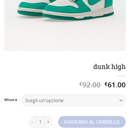
dunk high
92.00
61.00
€
€
Misura
dunk high quantità
AGGIUNGI AL CARRELLO