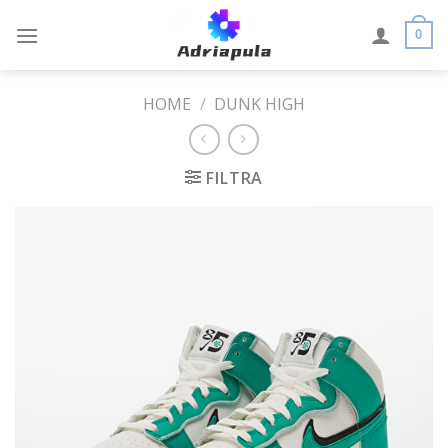
Skip
to
0
content
HOME
/
DUNK HIGH
FILTRA