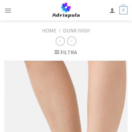
Skip
to
0
content
HOME
/
DUNK HIGH
FILTRA