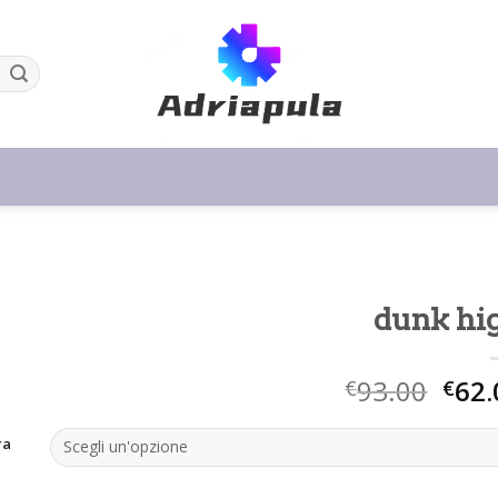
dunk hi
93.00
62.
€
€
ra