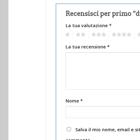
Recensisci per primo “
La tua valutazione
*
1
2
3
4
5
La tua recensione
*
Nome
*
Salva il mio nome, email e s