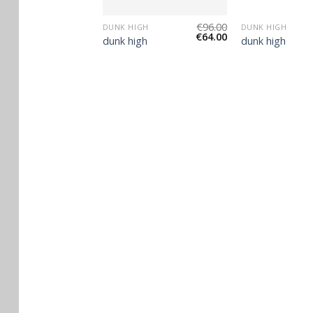
€
90.00
€
96.00
IGH
DUNK HIGH
DUNK HIGH
€
60.00
€
64.00
gh
dunk high
dunk high