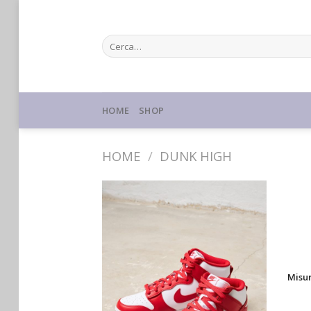
Skip
to
Cerca:
content
HOME
SHOP
HOME
/
DUNK HIGH
Misu