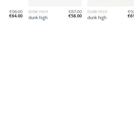
€
96.00
€
87.00
€
9
DUNK HIGH
DUNK HIGH
€
64.00
€
58.00
€
6
dunk high
dunk high