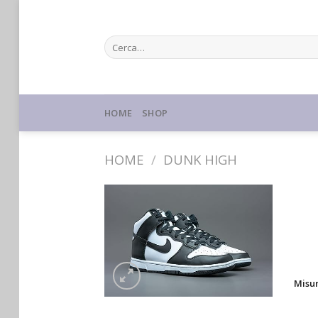
Skip
to
Cerca:
content
HOME
SHOP
HOME
/
DUNK HIGH
Misu