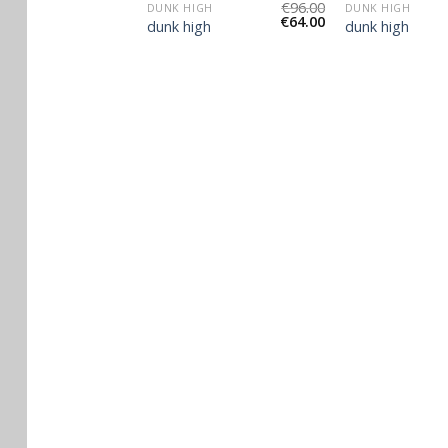
€
89.00
€
96.00
IGH
DUNK HIGH
DUNK HIGH
€
59.00
€
64.00
gh
dunk high
dunk high