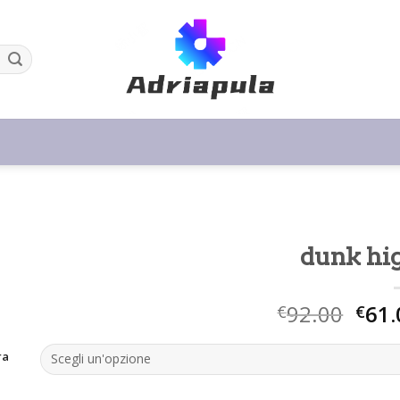
dunk hi
92.00
61.
€
€
ra