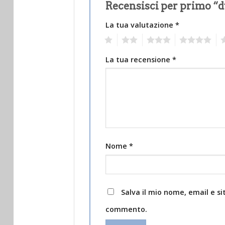
Recensisci per primo “
La tua valutazione
*
1
2
3
4
5
La tua recensione
*
Nome
*
Salva il mio nome, email e s
commento.