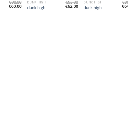
€
90.00
€
93.00
€
9
DUNK HIGH
DUNK HIGH
€
60.00
€
62.00
€
6
dunk high
dunk high