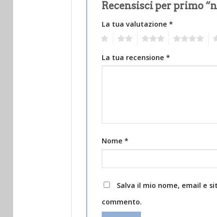
Recensisci per primo “n
La tua valutazione
*
1
2
3
4
5
La tua recensione
*
Nome
*
Salva il mio nome, email e s
commento.