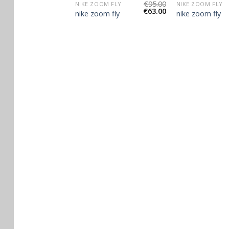
€
89.00
€
95.00
OM FLY
NIKE ZOOM FLY
NIKE ZOOM FLY
€
59.00
€
63.00
om fly
nike zoom fly
nike zoom fly