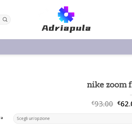
nike zoom f
93.00
62.
€
€
ra