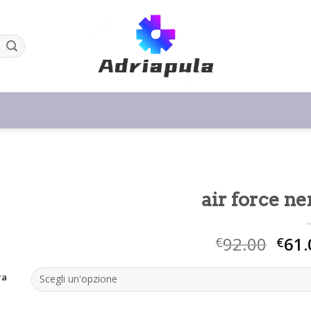
air force ne
92.00
61.
€
€
ra