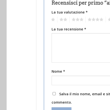
Recensisci per primo “a
La tua valutazione
*
1
2
3
4
5
La tua recensione
*
Nome
*
Salva il mio nome, email e s
commento.