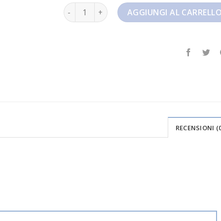
air force nere quantità
AGGIUNGI AL CARRELL
RECENSIONI (0