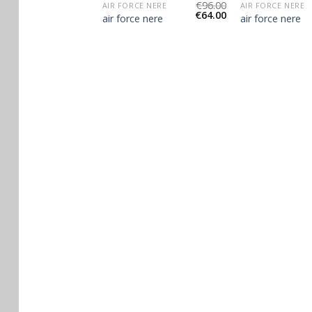
€
93.00
€
96.00
CE NERE
AIR FORCE NERE
AIR FORCE NERE
€
62.00
€
64.00
e nere
air force nere
air force nere