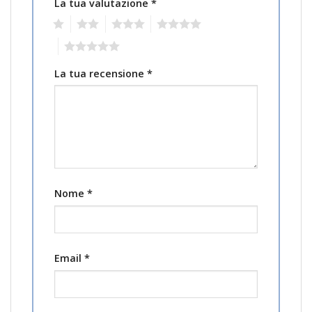
La tua valutazione
*
1
2
3
4
5
La tua recensione
*
Nome
*
Email
*