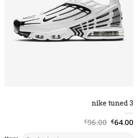
nike tuned 3
96.00
64.00
€
€
Misura