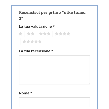
Recensisci per primo “nike tuned
3”
La tua valutazione
*
1
2
3
4
5
La tua recensione
*
Nome
*