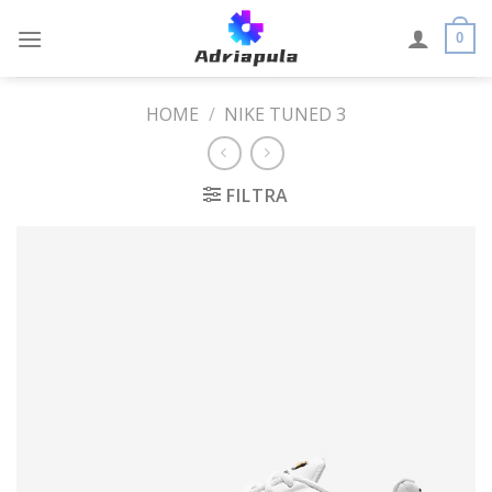
Skip
to
0
content
HOME
/
NIKE TUNED 3
FILTRA