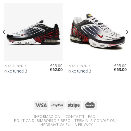
€
93.00
€
95.00
NIKE TUNED 3
NIKE TUNED 3
€
62.00
€
63.00
nike tuned 3
nike tuned 3
INFORMAZIONI
CONTATTI
FAQ
POLITICA DI RIMBORSO E RESO
TERMINI E CONDIZIONI
INFORMATIVA SULLA PRIVACY