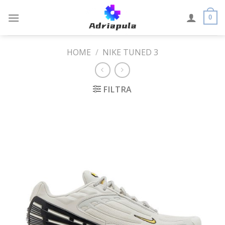
Skip
to
0
content
HOME
/
NIKE TUNED 3
FILTRA