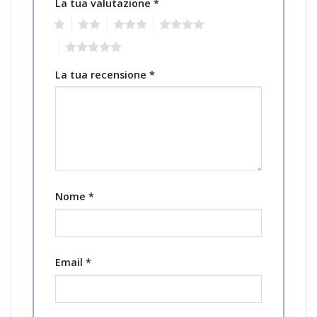
La tua valutazione
*
1
2
3
4
5
La tua recensione
*
Nome
*
Email
*