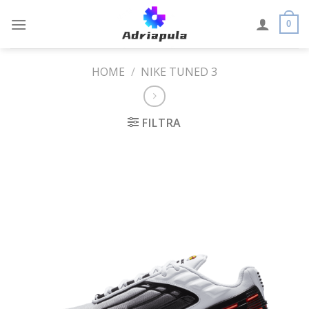
Skip
to
0
content
HOME
/
NIKE TUNED 3
FILTRA