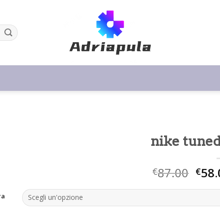
nike tuned
87.00
58.
€
€
ra