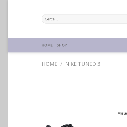
Skip
to
Cerca:
content
HOME
SHOP
HOME
/
NIKE TUNED 3
Misu