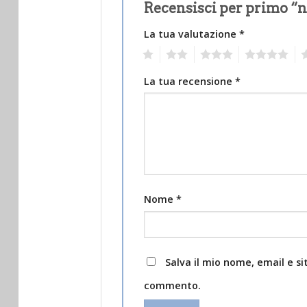
Recensisci per primo “n
La tua valutazione
*
1
2
3
4
5
La tua recensione
*
Nome
*
Salva il mio nome, email e s
commento.