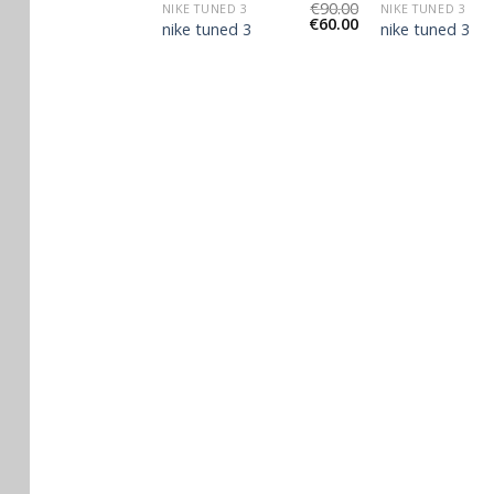
€
95.00
€
90.00
NED 3
NIKE TUNED 3
NIKE TUNED 3
€
63.00
€
60.00
ned 3
nike tuned 3
nike tuned 3