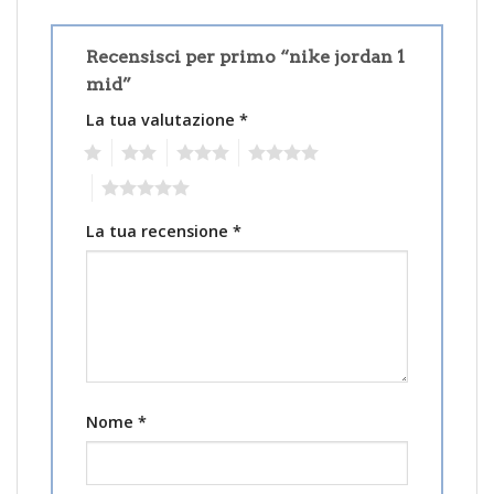
Recensisci per primo “nike jordan 1
mid”
La tua valutazione
*
1
2
3
4
5
La tua recensione
*
Nome
*