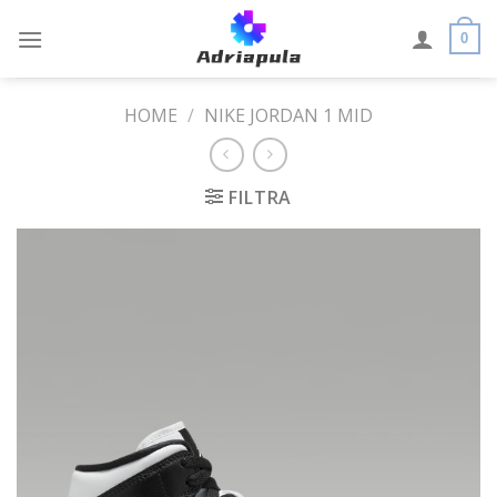
Skip
to
0
content
HOME
/
NIKE JORDAN 1 MID
FILTRA