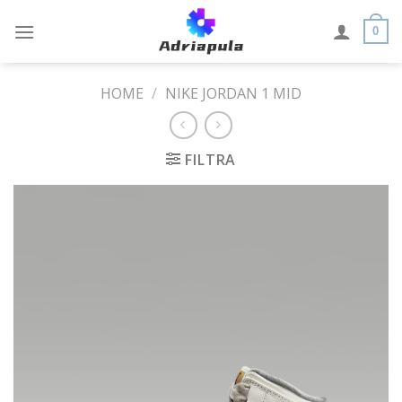
Skip
to
0
content
HOME
/
NIKE JORDAN 1 MID
FILTRA