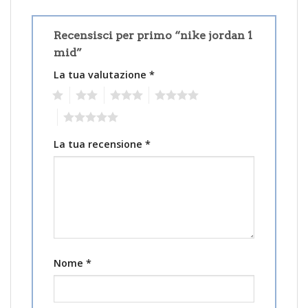
Recensisci per primo “nike jordan 1
mid”
La tua valutazione
*
1
2
3
4
5
La tua recensione
*
Nome
*