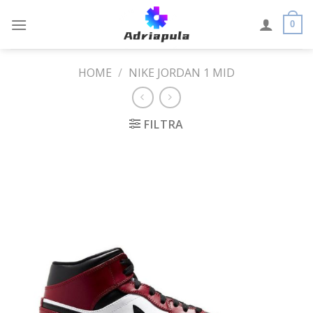
Skip
to
0
content
HOME
/
NIKE JORDAN 1 MID
FILTRA