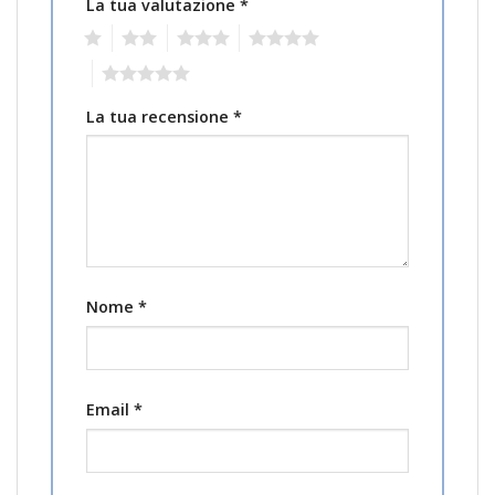
La tua valutazione
*
1
2
3
4
5
La tua recensione
*
Nome
*
Email
*