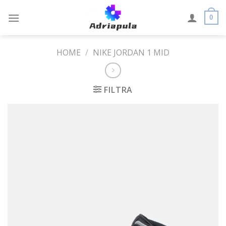
Skip
to
0
content
HOME
/
NIKE JORDAN 1 MID
FILTRA