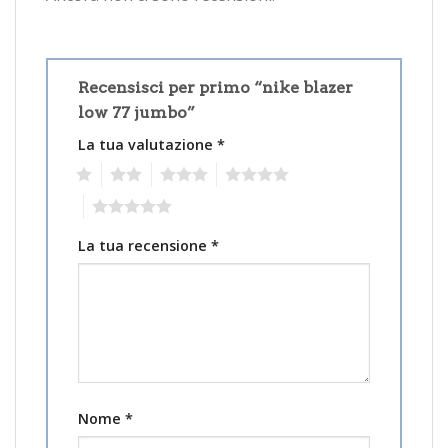
Recensisci per primo “nike blazer
low 77 jumbo”
La tua valutazione
*
1
2
3
4
5
La tua recensione
*
Nome
*