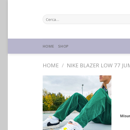
Skip
to
Cerca:
content
HOME
SHOP
HOME
/
NIKE BLAZER LOW 77 J
Misu