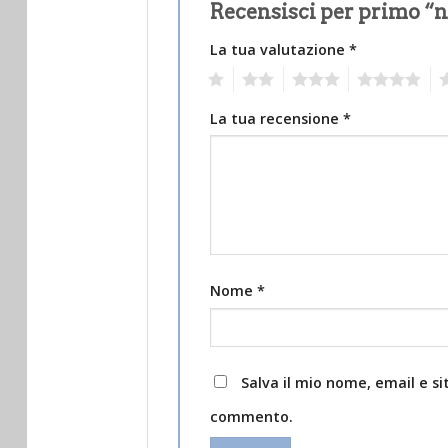
Recensisci per primo “n
La tua valutazione
*
1
2
3
4
5
La tua recensione
*
Nome
*
Salva il mio nome, email e s
commento.