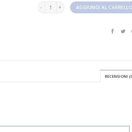
nike blazer low 77 jumbo quantità
AGGIUNGI AL CARRELL
RECENSIONI (0