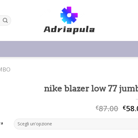
UMBO
nike blazer low 77 jum
87.00
58.
€
€
ra