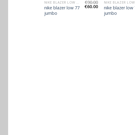
€
86.00
€
90.00
NIKE BLAZER LOW 77 JUMBO
NIKE BLAZER LOW 77 JUMBO
€
57.00
€
60.00
azer low 77
nike blazer low 77
nike blazer low
jumbo
jumbo