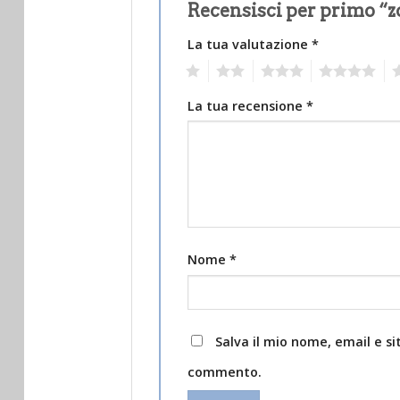
Recensisci per primo “z
La tua valutazione
*
1
2
3
4
5
La tua recensione
*
Nome
*
Salva il mio nome, email e s
commento.