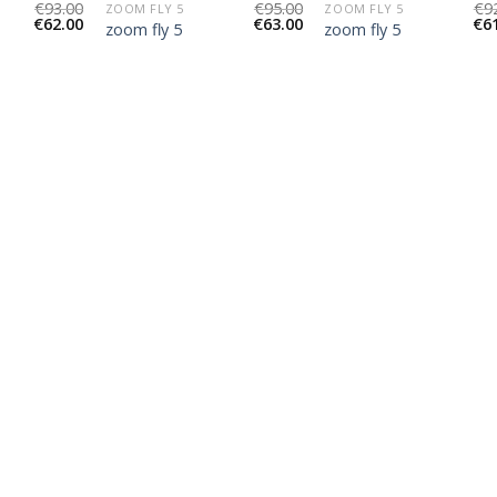
€
93.00
€
95.00
€
9
ZOOM FLY 5
ZOOM FLY 5
€
62.00
€
63.00
€
6
zoom fly 5
zoom fly 5