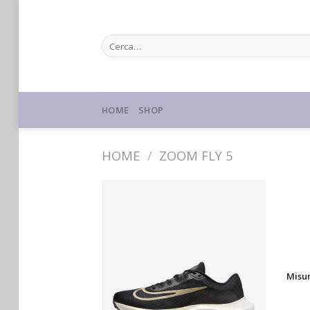
Skip
to
Cerca:
content
HOME
SHOP
HOME
/
ZOOM FLY 5
Misu