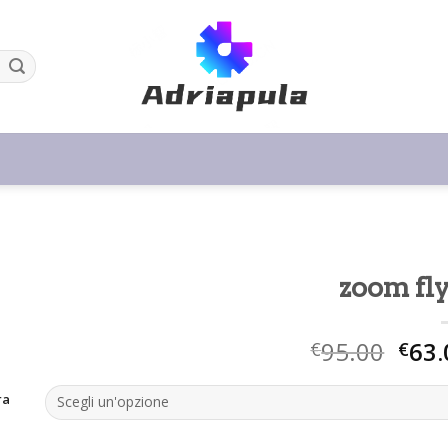
zoom fly
95.00
63.
€
€
ra