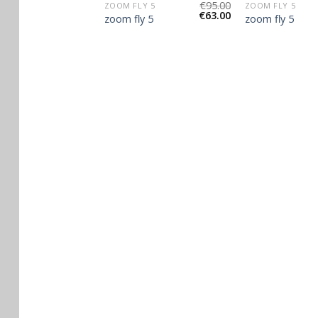
€
90.00
€
95.00
Y 5
ZOOM FLY 5
ZOOM FLY 5
€
60.00
€
63.00
y 5
zoom fly 5
zoom fly 5