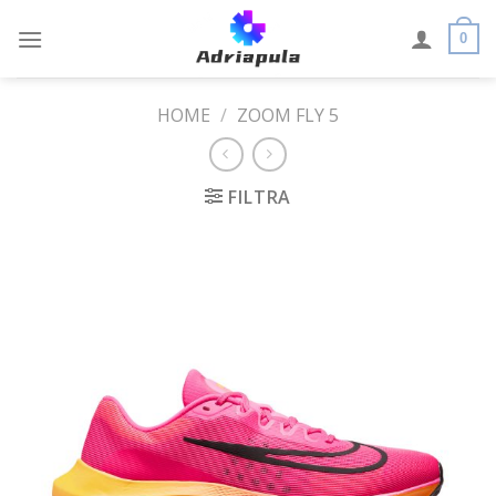
Skip
to
0
content
HOME
/
ZOOM FLY 5
FILTRA