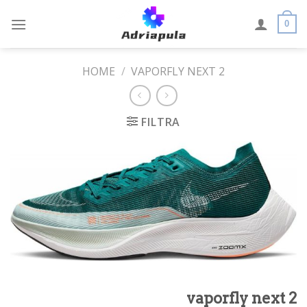
Skip
to
0
content
HOME
/
VAPORFLY NEXT 2
FILTRA
vaporfly next 2