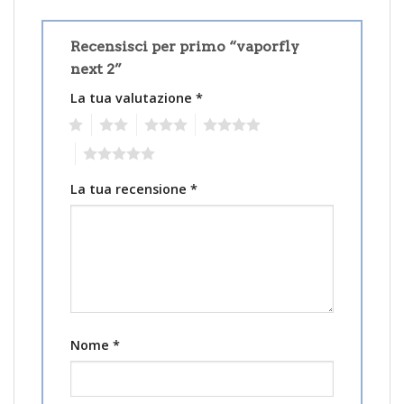
Recensisci per primo “vaporfly
next 2”
La tua valutazione
*
1
2
3
4
5
La tua recensione
*
Nome
*