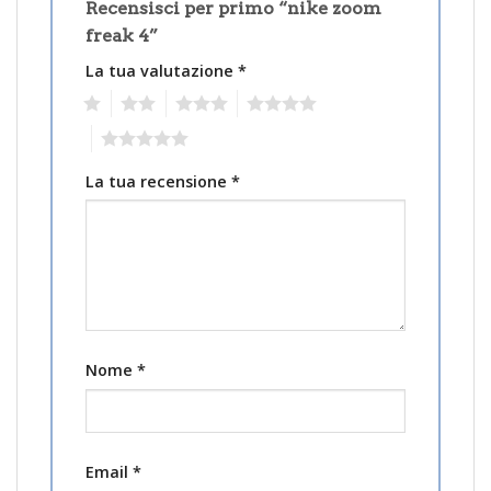
Recensisci per primo “nike zoom
freak 4”
La tua valutazione
*
1
2
3
4
5
La tua recensione
*
Nome
*
Email
*