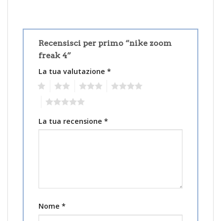
Recensisci per primo “nike zoom
freak 4”
La tua valutazione
*
1
2
3
4
5
La tua recensione
*
Nome
*