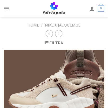
Skip
to
0
content
HOME
/
NIKE X JACQUEMUS
FILTRA