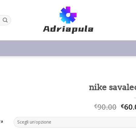
nike savale
90.00
60.
€
€
ra