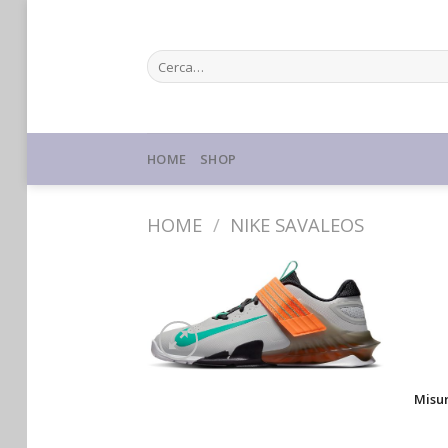
Skip
to
Cerca:
content
HOME
SHOP
HOME
/
NIKE SAVALEOS
Misu