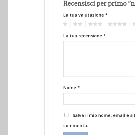
Recensisci per primo “n
La tua valutazione
*
1
2
3
4
5
La tua recensione
*
Nome
*
Salva il mio nome, email e s
commento.