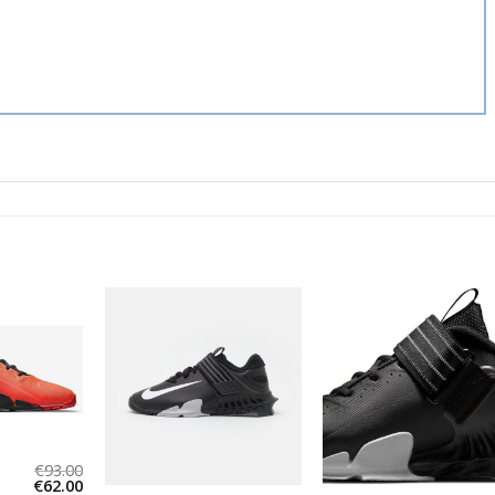
€
93.00
€
62.00