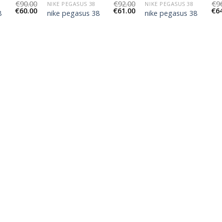
€
90.00
€
92.00
€
9
NIKE PEGASUS 38
NIKE PEGASUS 38
€
60.00
€
61.00
€
6
8
nike pegasus 38
nike pegasus 38