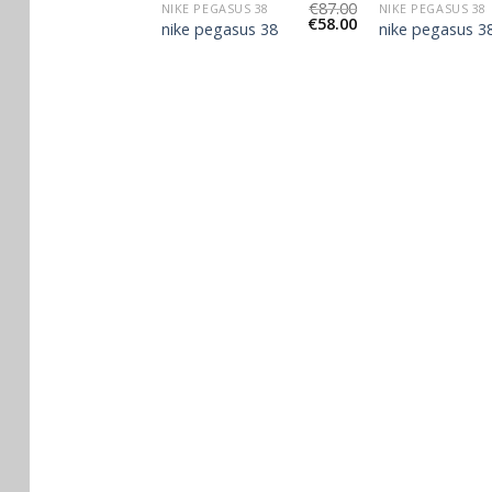
€
87.00
€
87.00
GASUS 38
NIKE PEGASUS 38
NIKE PEGASUS 38
€
58.00
€
58.00
gasus 38
nike pegasus 38
nike pegasus 3