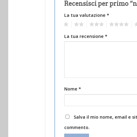
Recensisci per primo “
La tua valutazione
*
1
2
3
4
5
La tua recensione
*
Nome
*
Salva il mio nome, email e s
commento.