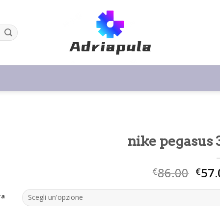
nike pegasus 
86.00
57.
€
€
ra