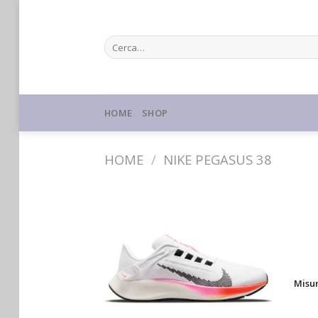
Skip
to
Cerca:
content
HOME
SHOP
HOME
/
NIKE PEGASUS 38
Misu