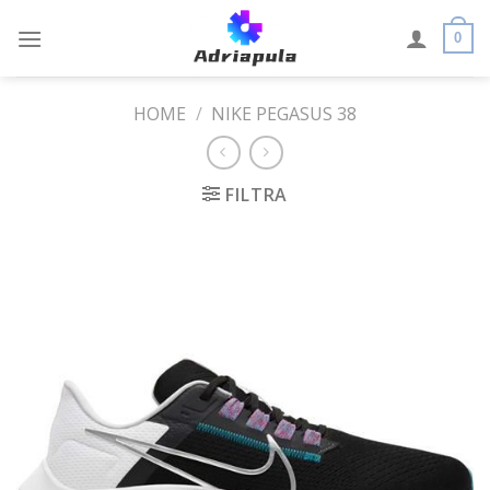
Skip
to
0
content
HOME
/
NIKE PEGASUS 38
FILTRA