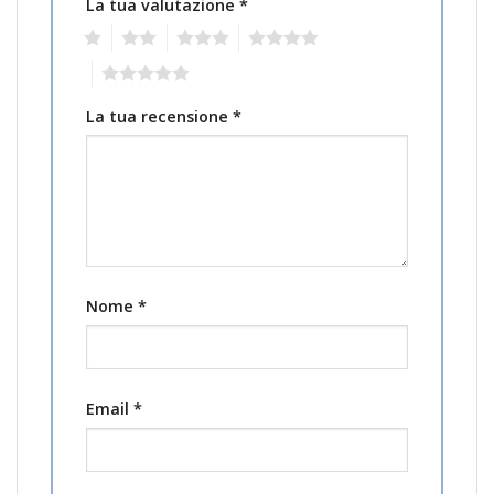
La tua valutazione
*
1
2
3
4
5
La tua recensione
*
Nome
*
Email
*