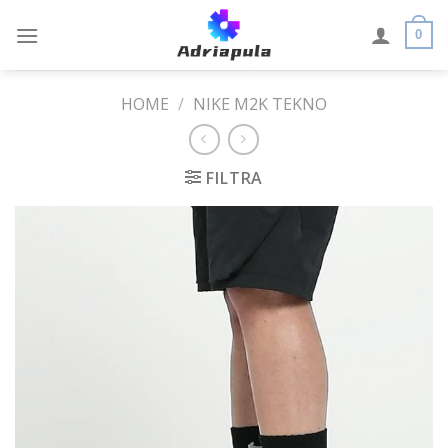
Skip
to
0
content
HOME
/
NIKE M2K TEKNO
FILTRA