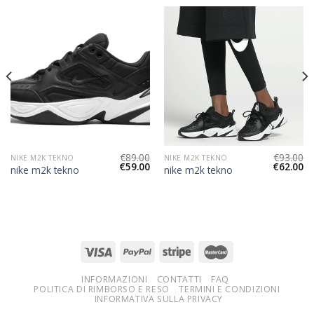
€
89.00
€
93.00
NIKE M2K TEKNO
NIKE M2K TEKNO
€
59.00
€
62.00
nike m2k tekno
nike m2k tekno
INFORMAZIONI
CONTATTI
FAQ
POLITICA DI RIMBORSO E RESO
TERMINI E CONDIZIONI
INFORMATIVA SULLA PRIVACY