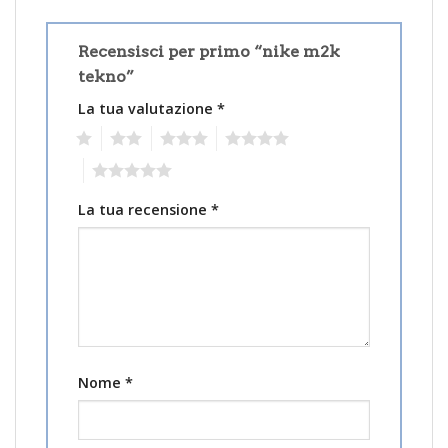
Recensisci per primo “nike m2k
tekno”
La tua valutazione
*
1
2
3
4
5
La tua recensione
*
Nome
*