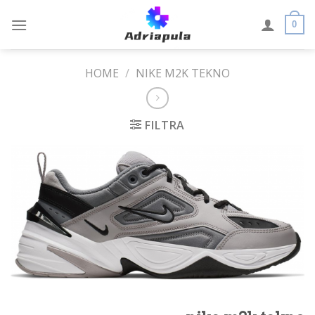
Skip
to
0
content
HOME
/
NIKE M2K TEKNO
FILTRA