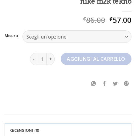
nike m2k tekno
86.00
57.00
€
€
Misura
nike m2k tekno quantità
AGGIUNGI AL CARRELLO
RECENSIONI (0)