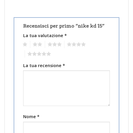
Recensisci per primo “nike kd 15”
La tua valutazione
*
1
2
3
4
5
La tua recensione
*
Nome
*