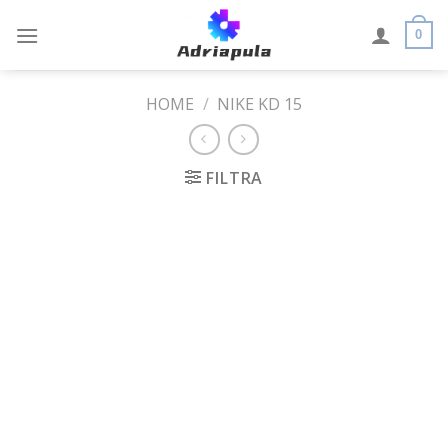
Skip
to
0
content
HOME
/
NIKE KD 15
FILTRA