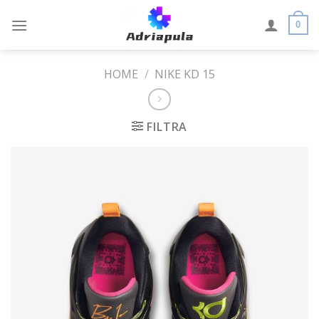
Skip
to
0
content
HOME
/
NIKE KD 15
FILTRA