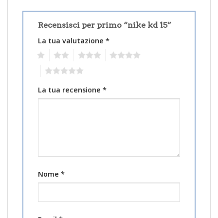
Recensisci per primo “nike kd 15”
La tua valutazione
*
1
2
3
4
5
La tua recensione
*
Nome
*