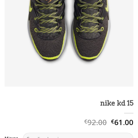
nike kd 15
92.00
61.00
€
€
Misura