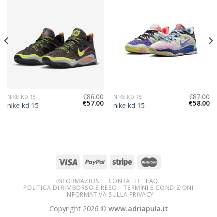
€
86.00
€
87.00
NIKE KD 15
NIKE KD 15
€
57.00
€
58.00
nike kd 15
nike kd 15
INFORMAZIONI
CONTATTI
FAQ
POLITICA DI RIMBORSO E RESO
TERMINI E CONDIZIONI
INFORMATIVA SULLA PRIVACY
Copyright 2026 ©
www.adriapula.it