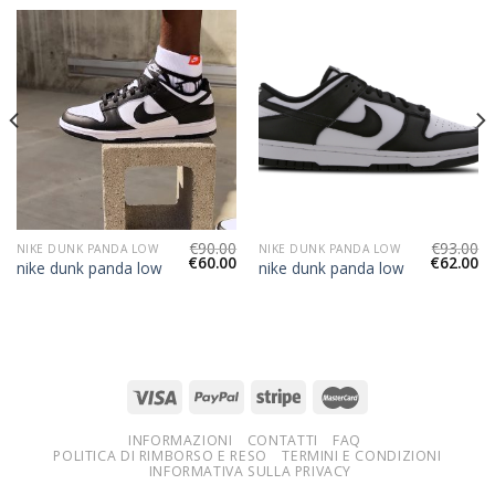
€
90.00
€
93.00
NIKE DUNK PANDA LOW
NIKE DUNK PANDA LOW
€
60.00
€
62.00
nike dunk panda low
nike dunk panda low
INFORMAZIONI
CONTATTI
FAQ
POLITICA DI RIMBORSO E RESO
TERMINI E CONDIZIONI
INFORMATIVA SULLA PRIVACY