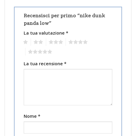
Recensisci per primo “nike dunk
panda low”
La tua valutazione
*
1
2
3
4
5
La tua recensione
*
Nome
*