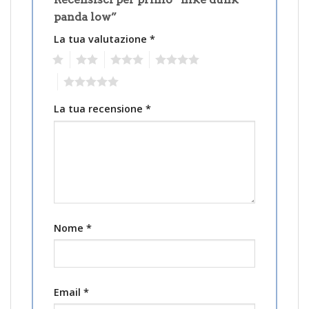
panda low”
La tua valutazione
*
1
2
3
4
5
La tua recensione
*
Nome
*
Email
*