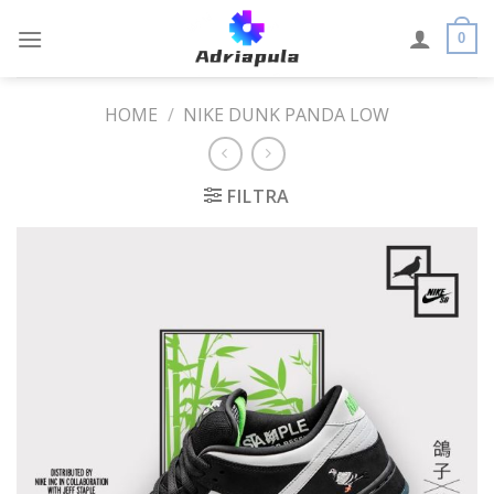
Skip
to
0
content
HOME
/
NIKE DUNK PANDA LOW
FILTRA