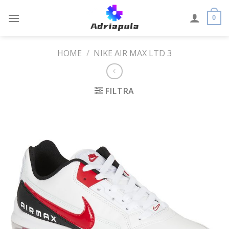
Skip
to
0
content
HOME
/
NIKE AIR MAX LTD 3
FILTRA