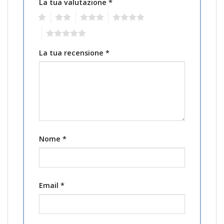
La tua valutazione
*
1
2
3
4
5
La tua recensione
*
Nome
*
Email
*