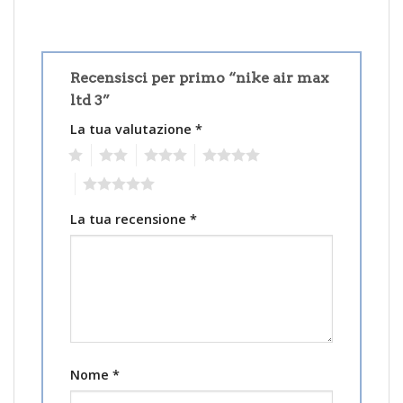
Recensisci per primo “nike air max
ltd 3”
La tua valutazione
*
1
2
3
4
5
La tua recensione
*
Nome
*