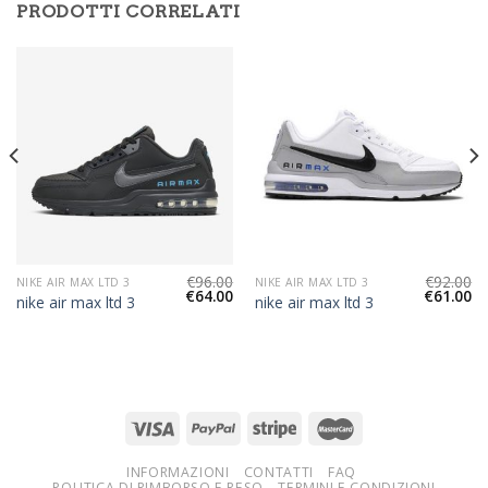
PRODOTTI CORRELATI
€
96.00
€
92.00
NIKE AIR MAX LTD 3
NIKE AIR MAX LTD 3
€
64.00
€
61.00
nike air max ltd 3
nike air max ltd 3
INFORMAZIONI
CONTATTI
FAQ
POLITICA DI RIMBORSO E RESO
TERMINI E CONDIZIONI