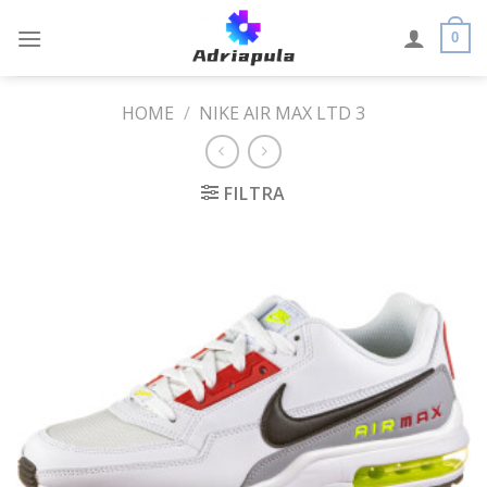
Skip
to
0
content
HOME
/
NIKE AIR MAX LTD 3
FILTRA