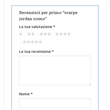
Recensisci per primo “scarpe
jordan uomo”
La tua valutazione
*
1
2
3
4
5
La tua recensione
*
Nome
*