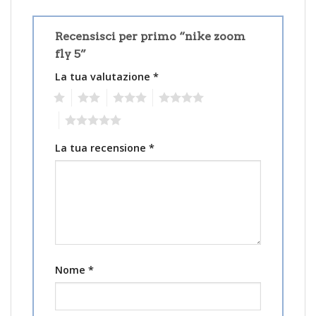
Recensisci per primo “nike zoom
fly 5”
La tua valutazione
*
1
2
3
4
5
La tua recensione
*
Nome
*