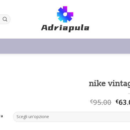
nike vinta
95.00
63.
€
€
ra