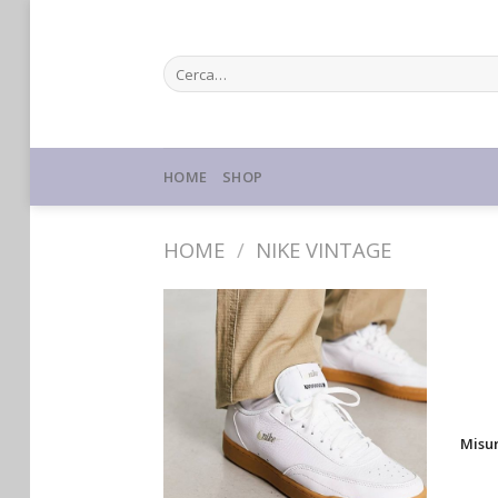
Skip
to
Cerca:
content
HOME
SHOP
HOME
/
NIKE VINTAGE
Misu