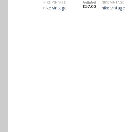
€
95.00
€
86.00
TAGE
NIKE VINTAGE
NIKE VINTAGE
€
63.00
€
57.00
ntage
nike vintage
nike vintage