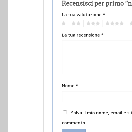
Recensisci per primo “
La tua valutazione
*
1
2
3
4
5
La tua recensione
*
Nome
*
Salva il mio nome, email e s
commento.