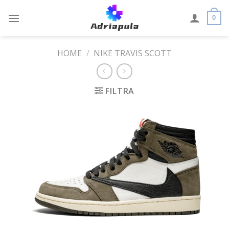
Skip
to
0
content
HOME
/
NIKE TRAVIS SCOTT
FILTRA