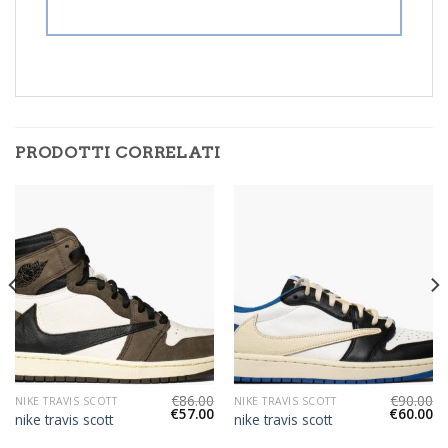
PRODOTTI CORRELATI
€
86.00
€
90.00
NIKE TRAVIS SCOTT
NIKE TRAVIS SCOTT
€
57.00
€
60.00
nike travis scott
nike travis scott