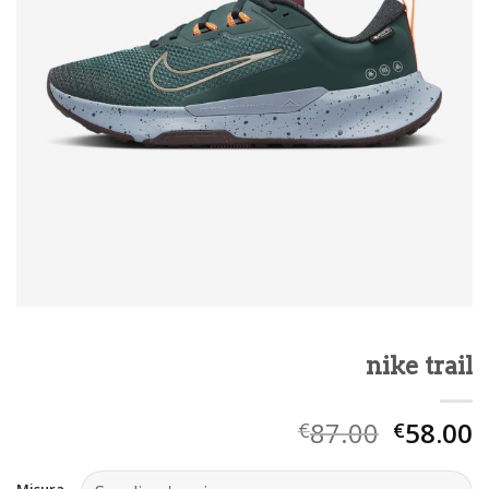
nike trail
87.00
58.00
€
€
Misura