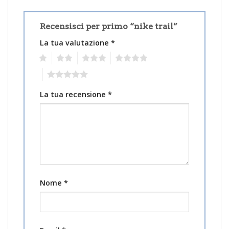
Recensisci per primo “nike trail”
La tua valutazione
*
1
2
3
4
5
La tua recensione
*
Nome
*