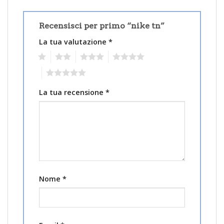
Recensisci per primo “nike tn”
La tua valutazione
*
1
2
3
4
5
La tua recensione
*
Nome
*