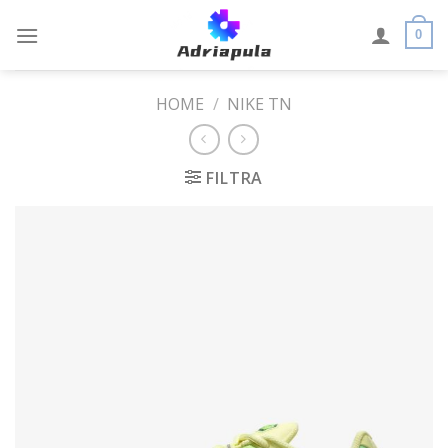
Skip
to
0
content
HOME
/
NIKE TN
FILTRA