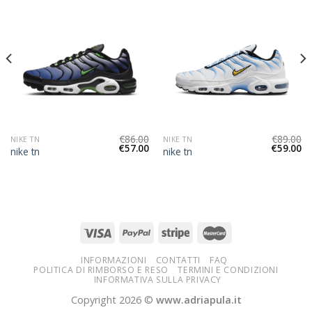
€
86.00
€
89.00
NIKE TN
NIKE TN
€
57.00
€
59.00
nike tn
nike tn
INFORMAZIONI
CONTATTI
FAQ
POLITICA DI RIMBORSO E RESO
TERMINI E CONDIZIONI
INFORMATIVA SULLA PRIVACY
Copyright 2026 ©
www.adriapula.it