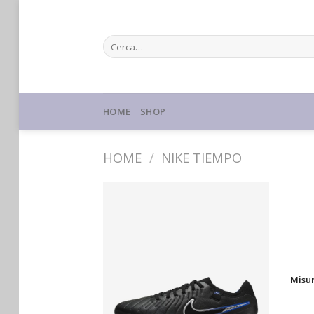
Skip
to
Cerca:
content
HOME
SHOP
HOME
/
NIKE TIEMPO
Misu