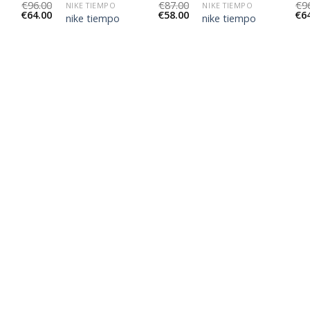
€
96.00
€
87.00
€
9
NIKE TIEMPO
NIKE TIEMPO
€
64.00
€
58.00
€
6
nike tiempo
nike tiempo