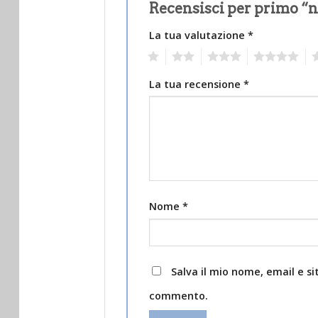
Recensisci per primo “
La tua valutazione
*
1
2
3
4
5
La tua recensione
*
Nome
*
Salva il mio nome, email e s
commento.