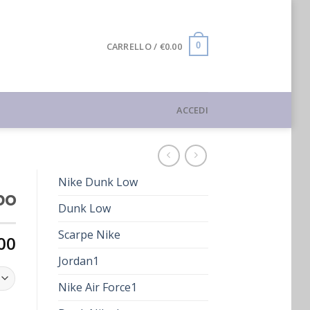
CARRELLO /
€
0.00
0
ACCEDI
Nike Dunk Low
po
Dunk Low
Scarpe Nike
00
Jordan1
Nike Air Force1