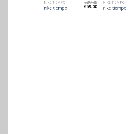
€
90.00
€
89.00
EMPO
NIKE TIEMPO
NIKE TIEMPO
€
60.00
€
59.00
empo
nike tiempo
nike tiempo