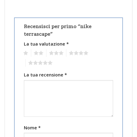
Recensisci per primo “nike
terrascape”
La tua valutazione
*
1
2
3
4
5
La tua recensione
*
Nome
*