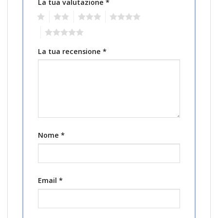
La tua valutazione
*
1
2
3
4
5
La tua recensione
*
Nome
*
Email
*