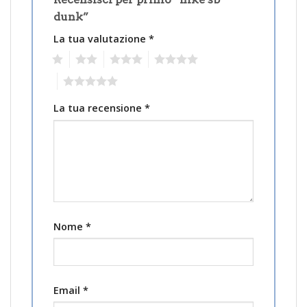
dunk”
La tua valutazione
*
1
2
3
4
5
La tua recensione
*
Nome
*
Email
*