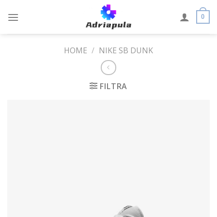
Skip
to
0
content
HOME
/
NIKE SB DUNK
FILTRA