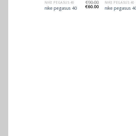
€
93.00
€
90.00
GASUS 40
NIKE PEGASUS 40
NIKE PEGASUS 40
€
62.00
€
60.00
gasus 40
nike pegasus 40
nike pegasus 4