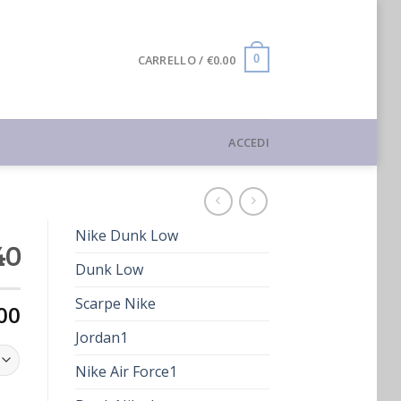
CARRELLO /
€
0.00
0
ACCEDI
Nike Dunk Low
40
Dunk Low
Scarpe Nike
00
Jordan1
Nike Air Force1