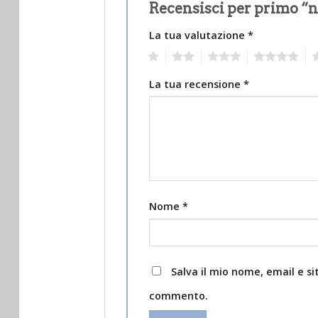
Recensisci per primo “
La tua valutazione
*
1
2
3
4
5
La tua recensione
*
Nome
*
Salva il mio nome, email e s
commento.