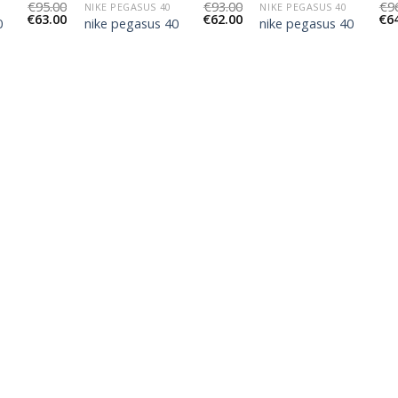
€
95.00
€
93.00
€
9
NIKE PEGASUS 40
NIKE PEGASUS 40
€
63.00
€
62.00
€
6
0
nike pegasus 40
nike pegasus 40