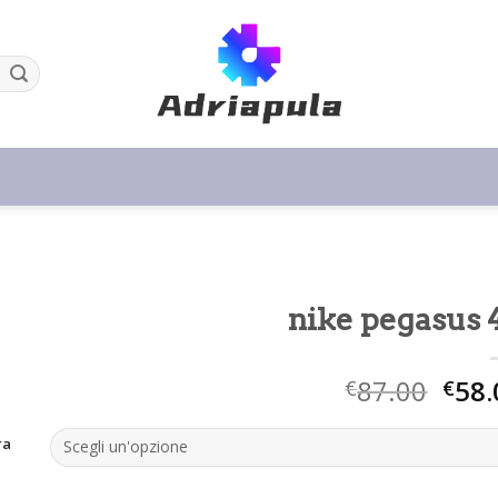
nike pegasus 
87.00
58.
€
€
ra