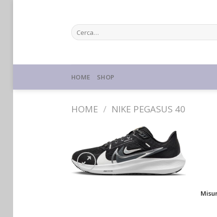
Skip
to
Cerca:
content
HOME
SHOP
HOME
/
NIKE PEGASUS 40
Misu