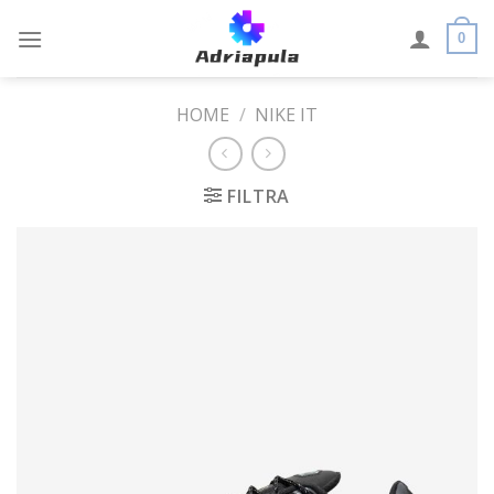
Skip
to
0
content
HOME
/
NIKE IT
FILTRA