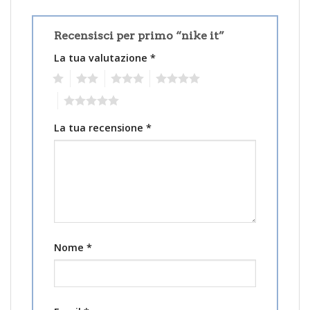
Recensisci per primo “nike it”
La tua valutazione
*
1
2
3
4
5
La tua recensione
*
Nome
*