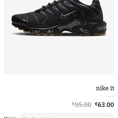
nike it
95.00
63.00
€
€
Misura