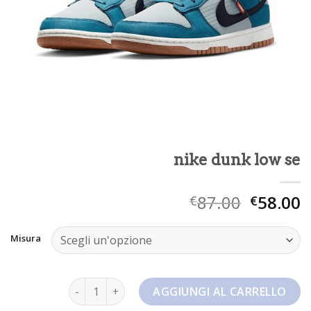
nike dunk low se
87.00
58.00
€
€
Misura
nike dunk low se quantità
AGGIUNGI AL CARRELLO