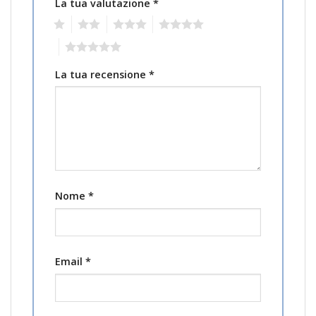
La tua valutazione
*
1
2
3
4
5
La tua recensione
*
Nome
*
Email
*