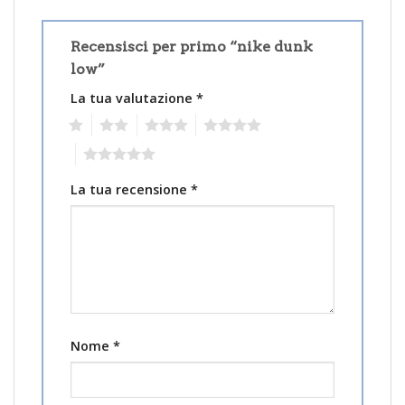
Recensisci per primo “nike dunk
low”
La tua valutazione
*
1
2
3
4
5
La tua recensione
*
Nome
*